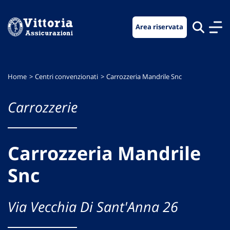
Vai
Vai
Vai
al
al
al
Area riservata
menu
contenuto
footer
di
principale
navigazione
Home
Centri convenzionati
Carrozzeria Mandrile Snc
Carrozzerie
Carrozzeria Mandrile
Snc
Via Vecchia Di Sant'Anna 26