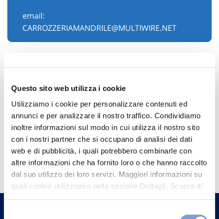
email:
CARROZZERIAMANDRILE@MULTIWIRE.NET
Questo sito web utilizza i cookie
Utilizziamo i cookie per personalizzare contenuti ed
annunci e per analizzare il nostro traffico. Condividiamo
inoltre informazioni sul modo in cui utilizza il nostro sito
con i nostri partner che si occupano di analisi dei dati
web e di pubblicità, i quali potrebbero combinarle con
Hai bisogno di
altre informazioni che ha fornito loro o che hanno raccolto
informazioni?
dal suo utilizzo dei loro servizi. Maggiori informazioni su
Trova l'Agenzia più vicina a te e parla con
quali cookie utilizziamo nella sezione Dettagli. Scopra di
più su chi siamo, come può contattarci e come trattiamo i
un nostro Agente.
dati personali nella nostra Informativa sulla privacy che
Selezione