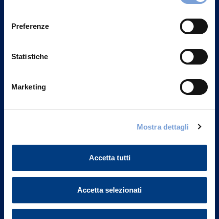
Privacy del sito".
consenso
Preferenze
Statistiche
Marketing
Mostra dettagli
Vittoria Assicurazioni S.p.A.
Via Ignazio Gardella, 2
Accetta tutti
20149 Milano
Part. IVA 01329510158
Accetta selezionati
FAQ