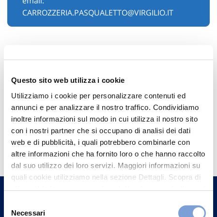
email:
CARROZZERIA.PASQUALETTO@VIRGILIO.IT
Questo sito web utilizza i cookie
Utilizziamo i cookie per personalizzare contenuti ed
annunci e per analizzare il nostro traffico. Condividiamo
inoltre informazioni sul modo in cui utilizza il nostro sito
con i nostri partner che si occupano di analisi dei dati
Hai bisogno di
web e di pubblicità, i quali potrebbero combinarle con
informazioni?
altre informazioni che ha fornito loro o che hanno raccolto
dal suo utilizzo dei loro servizi. Maggiori informazioni su
Trova l'Agenzia più vicina a te e parla con
quali cookie utilizziamo nella sezione Dettagli. Scopra di
un nostro Agente.
più su chi siamo, come può contattarci e come trattiamo i
dati personali nella nostra Informativa sulla privacy che
Selezione
Contattaci
può trovare nel footer del sito nella sezione "Informativa
Necessari
del