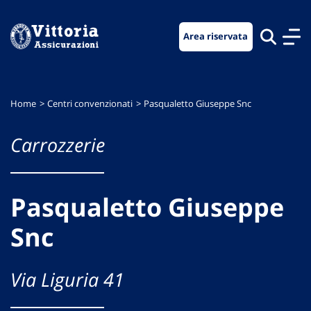
Vai
Vai
Vai
al
al
al
Area riservata
menu
contenuto
footer
di
principale
navigazione
Home
Centri convenzionati
Pasqualetto Giuseppe Snc
Carrozzerie
Pasqualetto Giuseppe
Snc
Via Liguria 41