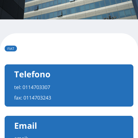
FIAT
Telefono
tel:
0114703307
fax: 0114703243
Email