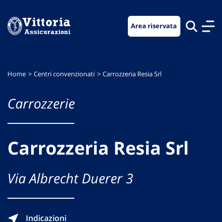
Vai
Vai
Vai
al
al
al
Area riservata
menu
contenuto
footer
di
principale
navigazione
Home
Centri convenzionati
Carrozzeria Resia Srl
Carrozzerie
Carrozzeria Resia Srl
Via Albrecht Duerer 3
Indicazioni