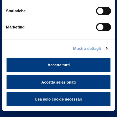
Statistiche
Marketing
Vittoria Assicurazioni S.p.A.
Via Ignazio Gardella, 2
Mostra dettagli
20149 Milano
Part. IVA 01329510158
Accetta tutti
FAQ
Governance
Accetta selezionati
Investor Relations
Usa solo cookie necessari
Altre informazioni