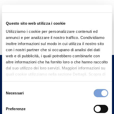
Questo sito web utilizza i cookie
Utilizziamo i cookie per personalizzare contenuti ed
Hai bisogno di
annunci e per analizzare il nostro traffico. Condividiamo
informazioni?
inoltre informazioni sul modo in cui utilizza il nostro sito
con i nostri partner che si occupano di analisi dei dati
Trova l'Agenzia più vicina a te e parla con
web e di pubblicità, i quali potrebbero combinarle con
un nostro Agente.
altre informazioni che ha fornito loro o che hanno raccolto
dal suo utilizzo dei loro servizi. Maggiori informazioni su
Contattaci
quali cookie utilizziamo nella sezione Dettagli. Scopra di
più su chi siamo, come può contattarci e come trattiamo i
dati personali nella nostra Informativa sulla privacy che
Selezione
può trovare nel footer del sito nella sezione "Informativa
Necessari
del
Privacy del sito".
consenso
Preferenze