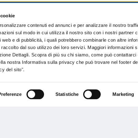
 cookie
sogno di informazioni?
rsonalizzare contenuti ed annunci e per analizzare il nostro traffi
zioni sul modo in cui utilizza il nostro sito con i nostri partner c
genzia più vicina a te e parla con un
C
i web e di pubblicità, i quali potrebbero combinarle con altre inf
ente.
 raccolto dal suo utilizzo dei loro servizi. Maggiori informazioni s
ezione Dettagli. Scopra di più su chi siamo, come può contattarc
ella nostra Informativa sulla privacy che può trovare nel footer del
y del sito".
Preferenze
Statistiche
Marketing
Performances
rnance
Press