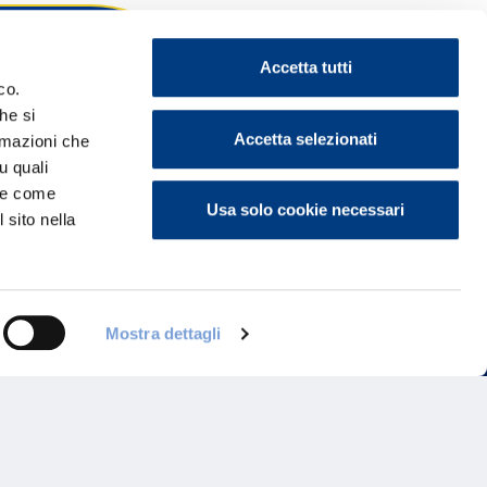
Accetta tutti
co.
he si
ontattaci
Accetta selezionati
ormazioni che
u quali
i e come
Usa solo cookie necessari
 sito nella
Mostra dettagli
Programma di Fidelizzazione
Reclami