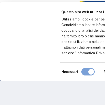
Questo sito web utilizza i
Hai bi
Utilizziamo i cookie per pe
Condividiamo inoltre informa
Trova l'A
occupano di analisi dei dat
nostro Ag
ha fornito loro o che hanno
cookie utilizziamo nella s
trattiamo i dati personali n
sezione "Informativa Privac
Selezione
Necessari
del
consenso
FAQ
Gove
Vittoria Assicurazioni S.p.A.