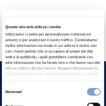
Questo sito web utilizza i cookie
Utilizziamo i cookie per personalizzare contenuti ed
annunci e per analizzare il nostro traffico. Condividiamo
Hai bisogno di
inoltre informazioni sul modo in cui utilizza il nostro sito
informazioni?
con i nostri partner che si occupano di analisi dei dati
web e di pubblicità, i quali potrebbero combinarle con
Trova l'Agenzia più vicina a te e parla con
altre informazioni che ha fornito loro o che hanno raccolto
un nostro Agente.
dal suo utilizzo dei loro servizi. Maggiori informazioni su
quali cookie utilizziamo nella sezione Dettagli. Scopra di
Contattaci
più su chi siamo, come può contattarci e come trattiamo i
dati personali nella nostra Informativa sulla privacy che
Selezione
può trovare nel footer del sito nella sezione "Informativa
Necessari
del
Privacy del sito".
consenso