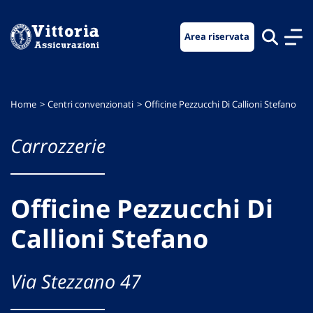
Vai
Vai
Vai
al
al
al
Area riservata
menu
contenuto
footer
di
principale
navigazione
Home
Centri convenzionati
Officine Pezzucchi Di Callioni Stefano
Carrozzerie
Officine Pezzucchi Di
Callioni Stefano
Via Stezzano 47