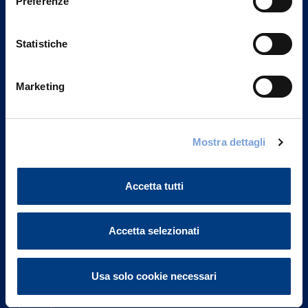
Preferenze
Statistiche
Marketing
Vittoria Assicurazioni S.p.A.
Mostra dettagli
Via Ignazio Gardella, 2
20149 Milano
Part. IVA 01329510158
Accetta tutti
FAQ
Accetta selezionati
Governance
Usa solo cookie necessari
Investor Relations