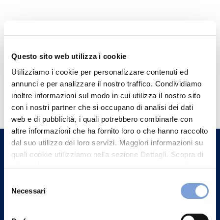
Questo sito web utilizza i cookie
Utilizziamo i cookie per personalizzare contenuti ed
annunci e per analizzare il nostro traffico. Condividiamo
Hai bisogno di
inoltre informazioni sul modo in cui utilizza il nostro sito
informazioni?
con i nostri partner che si occupano di analisi dei dati
web e di pubblicità, i quali potrebbero combinarle con
Trova l'Agenzia più vicina a te e parla con
altre informazioni che ha fornito loro o che hanno raccolto
un nostro Agente.
dal suo utilizzo dei loro servizi. Maggiori informazioni su
quali cookie utilizziamo nella sezione Dettagli. Scopra di
Contattaci
più su chi siamo, come può contattarci e come trattiamo i
dati personali nella nostra Informativa sulla privacy che
Selezione
può trovare nel footer del sito nella sezione "Informativa
Necessari
del
Privacy del sito".
consenso