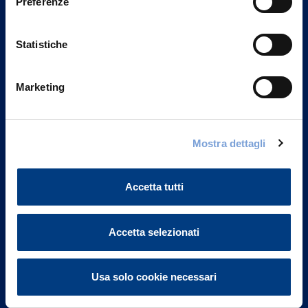
Preferenze
Statistiche
Marketing
Vittoria Assicurazioni S.p.A.
Mostra dettagli
Via Ignazio Gardella, 2
20149 Milano
Part. IVA 01329510158
Accetta tutti
FAQ
Accetta selezionati
Governance
Usa solo cookie necessari
Investor Relations