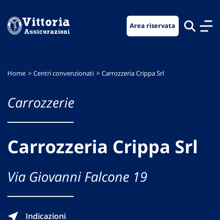
Vai
Vai
Vai
al
al
al
Area riservata
menu
contenuto
footer
di
principale
navigazione
Home
Centri convenzionati
Carrozzeria Crippa Srl
Carrozzerie
Carrozzeria Crippa Srl
Via Giovanni Falcone 19
Indicazioni