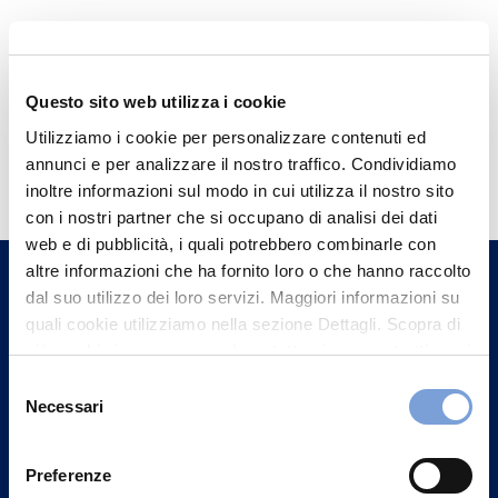
Questo sito web utilizza i cookie
Utilizziamo i cookie per personalizzare contenuti ed
Hai bisogno di
annunci e per analizzare il nostro traffico. Condividiamo
informazioni?
inoltre informazioni sul modo in cui utilizza il nostro sito
con i nostri partner che si occupano di analisi dei dati
Trova l'Agenzia più vicina a te e parla con
web e di pubblicità, i quali potrebbero combinarle con
un nostro Agente.
altre informazioni che ha fornito loro o che hanno raccolto
dal suo utilizzo dei loro servizi. Maggiori informazioni su
Contattaci
quali cookie utilizziamo nella sezione Dettagli. Scopra di
più su chi siamo, come può contattarci e come trattiamo i
dati personali nella nostra Informativa sulla privacy che
Selezione
può trovare nel footer del sito nella sezione "Informativa
Necessari
del
Privacy del sito".
consenso
Preferenze