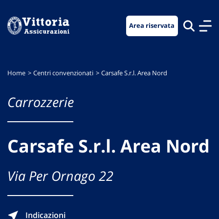
Vai
Vai
Vai
al
al
al
Area riservata
menu
contenuto
footer
di
principale
navigazione
Home
Centri convenzionati
Carsafe S.r.l. Area Nord
Carrozzerie
Carsafe S.r.l. Area Nord
Via Per Ornago 22
Indicazioni