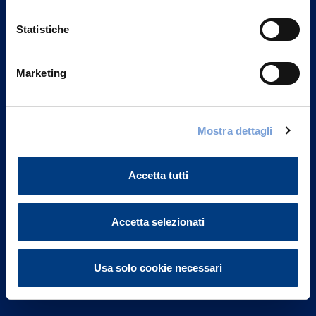
Statistiche
Marketing
Vittoria Assicurazioni S.p.A.
Via Ignazio Gardella, 2
Mostra dettagli
20149 Milano
Part. IVA 01329510158
Accetta tutti
FAQ
Governance
Accetta selezionati
Investor Relations
Usa solo cookie necessari
Altre informazioni