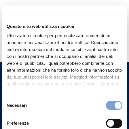
Questo sito web utilizza i cookie
Utilizziamo i cookie per personalizzare contenuti ed
Hai bisogno di
annunci e per analizzare il nostro traffico. Condividiamo
informazioni?
inoltre informazioni sul modo in cui utilizza il nostro sito
con i nostri partner che si occupano di analisi dei dati
Trova l'Agenzia più vicina a te e parla con
web e di pubblicità, i quali potrebbero combinarle con
un nostro Agente.
altre informazioni che ha fornito loro o che hanno raccolto
dal suo utilizzo dei loro servizi. Maggiori informazioni su
Contattaci
quali cookie utilizziamo nella sezione Dettagli. Scopra di
più su chi siamo, come può contattarci e come trattiamo i
dati personali nella nostra Informativa sulla privacy che
Selezione
può trovare nel footer del sito nella sezione "Informativa
Necessari
del
Privacy del sito".
consenso
Preferenze