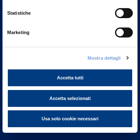
Statistiche
Marketing
Vittoria Assicurazioni S.p.A.
Via Ignazio Gardella, 2
Mostra dettagli
20149 Milano
Part. IVA 01329510158
Accetta tutti
FAQ
Governance
Accetta selezionati
Investor Relations
Usa solo cookie necessari
Altre informazioni