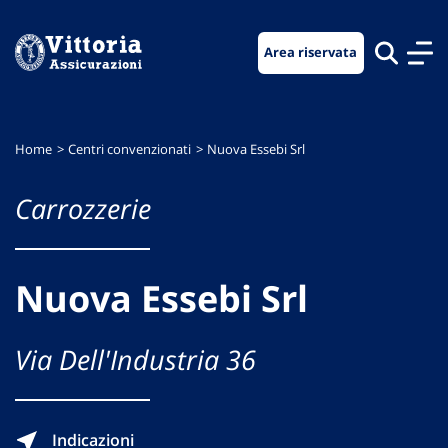
Vai
Vai
Vai
al
al
al
Area riservata
menu
contenuto
footer
di
principale
navigazione
Home
Centri convenzionati
Nuova Essebi Srl
Carrozzerie
Nuova Essebi Srl
Via Dell'Industria 36
Indicazioni