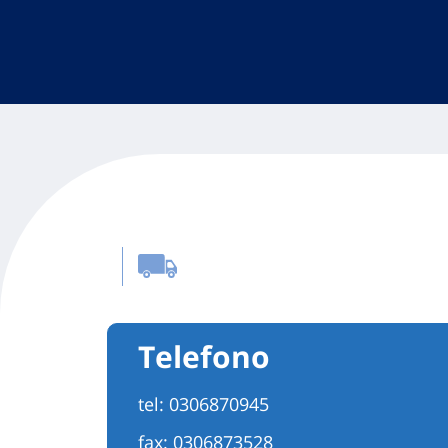
Telefono
tel:
0306870945
fax: 0306873528