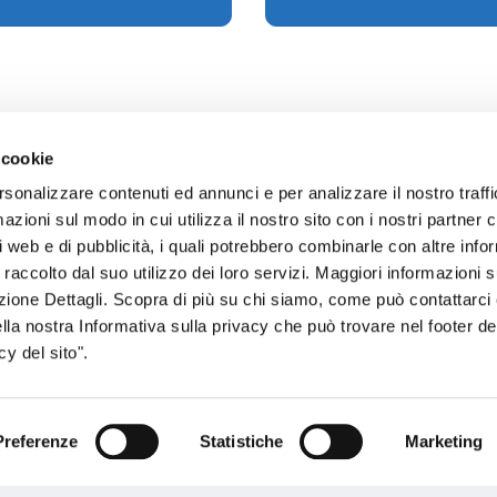
 cookie
rsonalizzare contenuti ed annunci e per analizzare il nostro traffi
zioni sul modo in cui utilizza il nostro sito con i nostri partner c
sogno di informazioni?
i web e di pubblicità, i quali potrebbero combinarle con altre inf
 raccolto dal suo utilizzo dei loro servizi. Maggiori informazioni s
genzia più vicina a te e parla con un
C
ezione Dettagli. Scopra di più su chi siamo, come può contattarc
ente.
ella nostra Informativa sulla privacy che può trovare nel footer del
y del sito".
Preferenze
Statistiche
Marketing