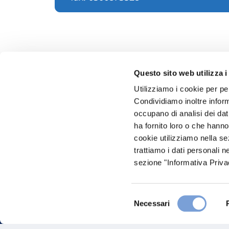
Questo sito web utilizza i
Utilizziamo i cookie per pe
Condividiamo inoltre informa
Hai bi
occupano di analisi dei dat
ha fornito loro o che hanno
Trova l'A
cookie utilizziamo nella s
nostro Ag
trattiamo i dati personali n
sezione "Informativa Privac
Selezione
Necessari
del
consenso