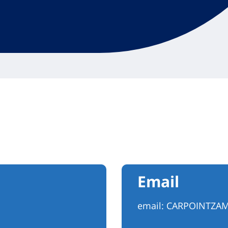
Email
email:
CARPOINTZAM