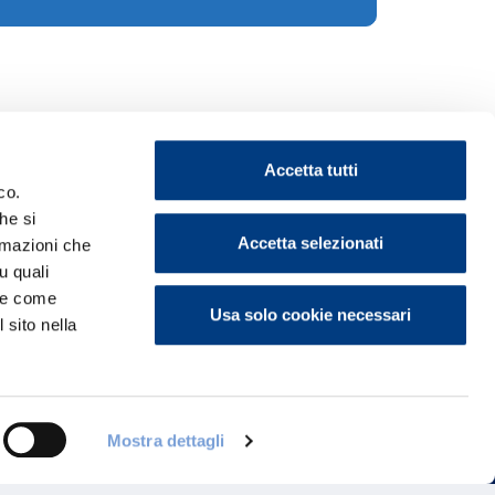
Accetta tutti
co.
he si
Accetta selezionati
ormazioni che
u quali
ontattaci
i e come
Usa solo cookie necessari
 sito nella
Mostra dettagli