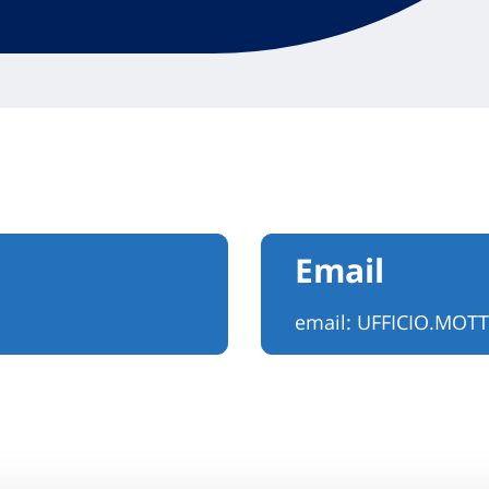
Email
email:
UFFICIO.MOT