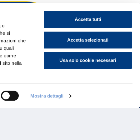
Accetta tutti
co.
he si
ontattaci
Accetta selezionati
ormazioni che
u quali
i e come
Usa solo cookie necessari
 sito nella
Mostra dettagli
Programma di Fidelizzazione
Reclami