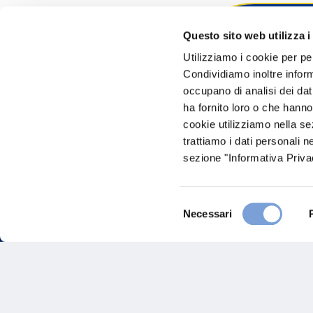
Questo sito web utilizza i
Hai bi
Utilizziamo i cookie per pe
Condividiamo inoltre informa
Trova l'A
occupano di analisi dei dat
nostro Ag
ha fornito loro o che hanno
cookie utilizziamo nella s
trattiamo i dati personali n
sezione "Informativa Privac
Selezione
Necessari
del
consenso
FAQ
Gove
Vittoria Assicurazioni S.p.A.