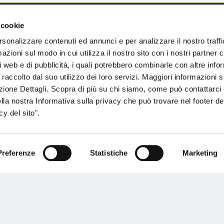
 cookie
sogno di informazioni?
rsonalizzare contenuti ed annunci e per analizzare il nostro traffi
zioni sul modo in cui utilizza il nostro sito con i nostri partner c
genzia più vicina a te e parla con un
C
i web e di pubblicità, i quali potrebbero combinarle con altre inf
ente.
 raccolto dal suo utilizzo dei loro servizi. Maggiori informazioni s
ezione Dettagli. Scopra di più su chi siamo, come può contattarc
ella nostra Informativa sulla privacy che può trovare nel footer del
y del sito".
Preferenze
Statistiche
Marketing
Performances
rnance
Press