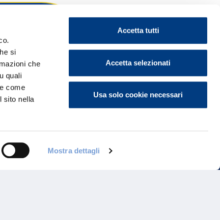
Accetta tutti
co.
he si
ontattaci
Accetta selezionati
ormazioni che
u quali
i e come
Usa solo cookie necessari
 sito nella
Mostra dettagli
Programma di Fidelizzazione
Reclami