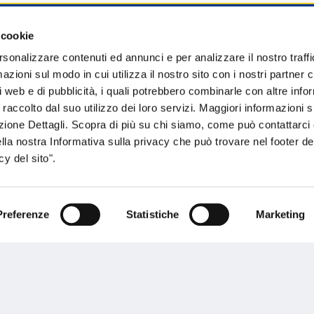
 cookie
sogno di informazioni?
rsonalizzare contenuti ed annunci e per analizzare il nostro traffi
zioni sul modo in cui utilizza il nostro sito con i nostri partner c
genzia più vicina a te e parla con un
C
i web e di pubblicità, i quali potrebbero combinarle con altre inf
ente.
 raccolto dal suo utilizzo dei loro servizi. Maggiori informazioni s
ezione Dettagli. Scopra di più su chi siamo, come può contattarc
ella nostra Informativa sulla privacy che può trovare nel footer del
y del sito".
Preferenze
Statistiche
Marketing
Performances
rnance
Press