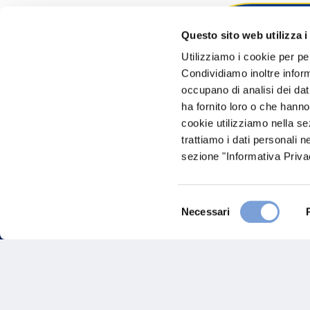
Questo sito web utilizza i
Hai bi
Utilizziamo i cookie per pe
Condividiamo inoltre informa
Trova l'A
occupano di analisi dei dat
nostro Ag
ha fornito loro o che hanno
cookie utilizziamo nella s
trattiamo i dati personali n
sezione "Informativa Privac
Selezione
Necessari
del
consenso
FAQ
Gove
Vittoria Assicurazioni S.p.A.