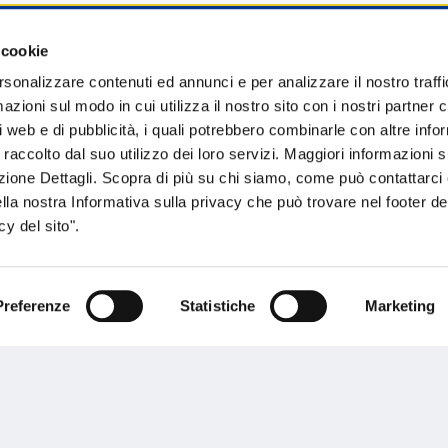
 cookie
sogno di informazioni?
rsonalizzare contenuti ed annunci e per analizzare il nostro traffi
zioni sul modo in cui utilizza il nostro sito con i nostri partner c
genzia più vicina a te e parla con un
C
i web e di pubblicità, i quali potrebbero combinarle con altre inf
ente.
 raccolto dal suo utilizzo dei loro servizi. Maggiori informazioni s
ezione Dettagli. Scopra di più su chi siamo, come può contattarc
ella nostra Informativa sulla privacy che può trovare nel footer del
y del sito".
Preferenze
Statistiche
Marketing
Performances
rnance
Press