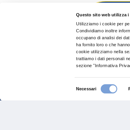
Questo sito web utilizza i
Hai bi
Utilizziamo i cookie per pe
Condividiamo inoltre informa
Trova l'A
occupano di analisi dei dat
nostro Ag
ha fornito loro o che hanno
cookie utilizziamo nella s
trattiamo i dati personali n
sezione "Informativa Privac
Selezione
Necessari
del
consenso
FAQ
Gove
Vittoria Assicurazioni S.p.A.