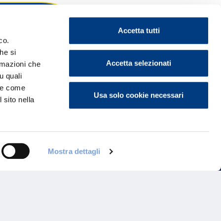
Accetta tutti
co.
he si
ontattaci
Accetta selezionati
ormazioni che
u quali
i e come
Usa solo cookie necessari
 sito nella
Mostra dettagli
Programma di Fidelizzazione
Reclami