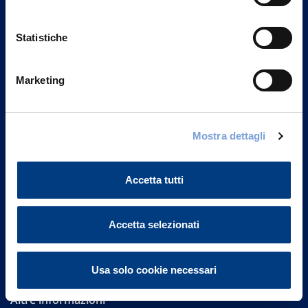
Statistiche
Marketing
Vittoria Assicurazioni S.p.A.
Via Ignazio Gardella, 2
Mostra dettagli
20149 Milano
Part. IVA 01329510158
Accetta tutti
FAQ
Accetta selezionati
Governance
Investor Relations
Usa solo cookie necessari
Altre informazioni