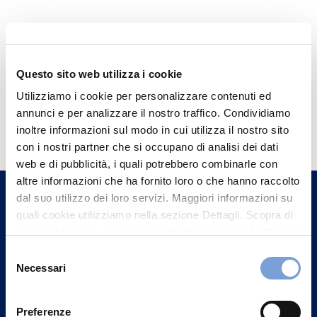
Questo sito web utilizza i cookie
Utilizziamo i cookie per personalizzare contenuti ed
Hai bisogno di
annunci e per analizzare il nostro traffico. Condividiamo
inoltre informazioni sul modo in cui utilizza il nostro sito
informazioni?
con i nostri partner che si occupano di analisi dei dati
Trova l'Agenzia più vicina a te e parla con
web e di pubblicità, i quali potrebbero combinarle con
un nostro Agente.
altre informazioni che ha fornito loro o che hanno raccolto
dal suo utilizzo dei loro servizi. Maggiori informazioni su
quali cookie utilizziamo nella sezione Dettagli. Scopra di
Contattaci
più su chi siamo, come può contattarci e come trattiamo i
dati personali nella nostra Informativa sulla privacy che
Selezione
può trovare nel footer del sito nella sezione "Informativa
Necessari
del
Privacy del sito".
consenso
Preferenze