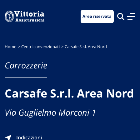
Vai
Vai
Vai
al
al
al
Area riservata
menu
contenuto
footer
di
principale
navigazione
Home
Centri convenzionati
Carsafe S.r.l. Area Nord
Carrozzerie
Carsafe S.r.l. Area Nord
Via Guglielmo Marconi 1
Indicazioni