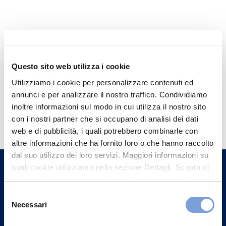
Questo sito web utilizza i cookie
Utilizziamo i cookie per personalizzare contenuti ed
annunci e per analizzare il nostro traffico. Condividiamo
Hai bisogno di
inoltre informazioni sul modo in cui utilizza il nostro sito
con i nostri partner che si occupano di analisi dei dati
informazioni?
web e di pubblicità, i quali potrebbero combinarle con
Trova l'Agenzia più vicina a te e parla con
altre informazioni che ha fornito loro o che hanno raccolto
dal suo utilizzo dei loro servizi. Maggiori informazioni su
un nostro Agente.
quali cookie utilizziamo nella sezione Dettagli. Scopra di
più su chi siamo, come può contattarci e come trattiamo i
Contattaci
dati personali nella nostra Informativa sulla privacy che
Selezione
può trovare nel footer del sito nella sezione "Informativa
Necessari
del
Privacy del sito".
consenso