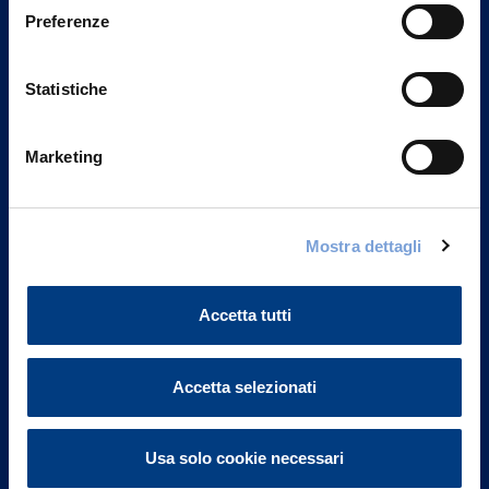
Preferenze
Statistiche
Marketing
Mostra dettagli
Vittoria Assicurazioni S.p.A.
Via Ignazio Gardella, 2
20149 Milano
Accetta tutti
Part. IVA 01329510158
FAQ
Accetta selezionati
Governance
Usa solo cookie necessari
Investor Relations