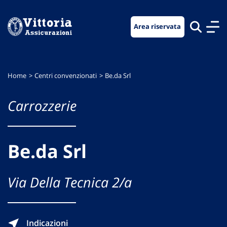
Vai
Vai
Vai
al
al
al
Area riservata
menu
contenuto
footer
di
principale
navigazione
Home
Centri convenzionati
Be.da Srl
Carrozzerie
Be.da Srl
Via Della Tecnica 2/a
Indicazioni