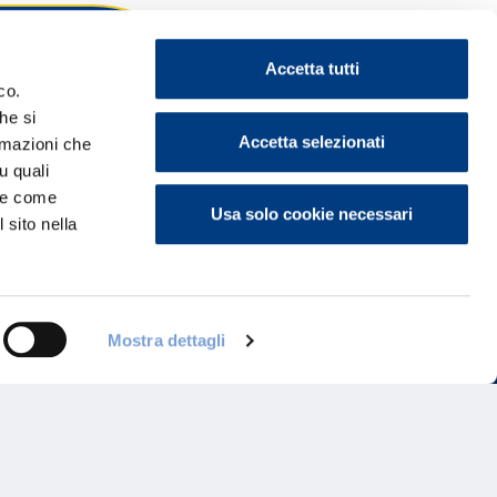
Accetta tutti
co.
he si
ontattaci
Accetta selezionati
ormazioni che
u quali
i e come
Usa solo cookie necessari
 sito nella
Mostra dettagli
Programma di Fidelizzazione
Reclami