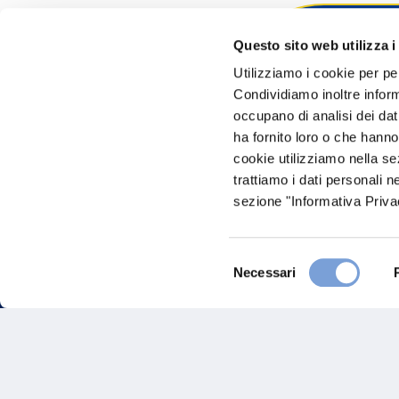
Questo sito web utilizza i
Hai bi
Utilizziamo i cookie per pe
Condividiamo inoltre informa
Trova l'A
occupano di analisi dei dat
nostro Ag
ha fornito loro o che hanno
cookie utilizziamo nella s
trattiamo i dati personali n
sezione "Informativa Privac
Selezione
Necessari
del
consenso
FAQ
Gove
Vittoria Assicurazioni S.p.A.