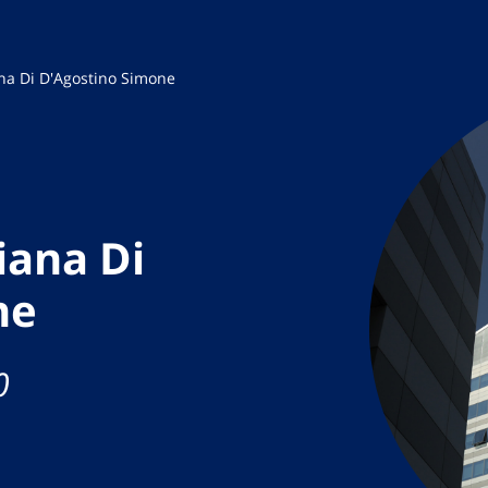
ana Di D'Agostino Simone
iana Di
ne
0