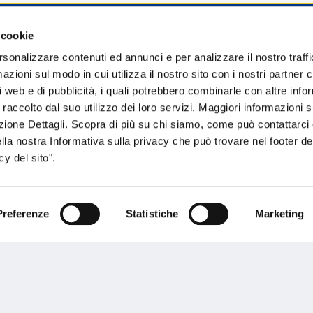
 cookie
sogno di informazioni?
rsonalizzare contenuti ed annunci e per analizzare il nostro traffi
zioni sul modo in cui utilizza il nostro sito con i nostri partner c
genzia più vicina a te e parla con un
C
i web e di pubblicità, i quali potrebbero combinarle con altre inf
ente.
 raccolto dal suo utilizzo dei loro servizi. Maggiori informazioni s
ezione Dettagli. Scopra di più su chi siamo, come può contattarc
ella nostra Informativa sulla privacy che può trovare nel footer del
y del sito".
Preferenze
Statistiche
Marketing
Performances
rnance
Press