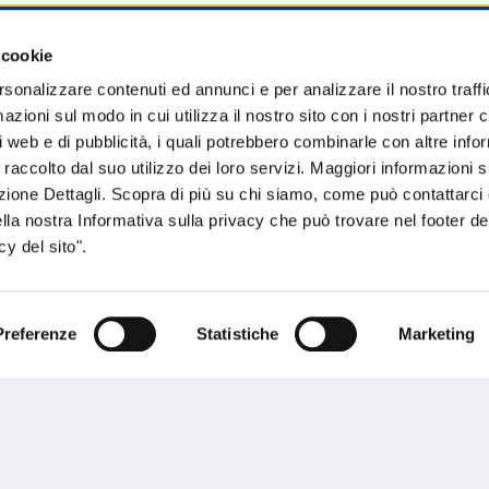
 cookie
sogno di informazioni?
rsonalizzare contenuti ed annunci e per analizzare il nostro traffi
zioni sul modo in cui utilizza il nostro sito con i nostri partner c
genzia più vicina a te e parla con un
C
i web e di pubblicità, i quali potrebbero combinarle con altre inf
ente.
 raccolto dal suo utilizzo dei loro servizi. Maggiori informazioni s
ezione Dettagli. Scopra di più su chi siamo, come può contattarc
ella nostra Informativa sulla privacy che può trovare nel footer del
y del sito".
Preferenze
Statistiche
Marketing
Performances
rnance
Press