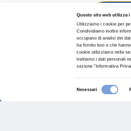
Questo sito web utilizza i
Hai bi
Utilizziamo i cookie per pe
Condividiamo inoltre informa
Trova l'A
occupano di analisi dei dat
nostro Ag
ha fornito loro o che hanno
cookie utilizziamo nella s
trattiamo i dati personali n
sezione "Informativa Privac
Selezione
Necessari
del
consenso
FAQ
Gove
Vittoria Assicurazioni S.p.A.