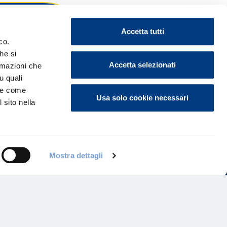
Accetta tutti
co.
he si
ontattaci
Accetta selezionati
ormazioni che
u quali
i e come
Usa solo cookie necessari
 sito nella
Mostra dettagli
Programma di Fidelizzazione
Reclami