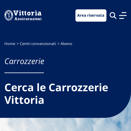
Vai
Vai
Vai
al
al
al
Area riservata
menu
contenuto
footer
di
principale
navigazione
Home
Centri convenzionati
Alseno
Carrozzerie
Cerca le Carrozzerie
Vittoria