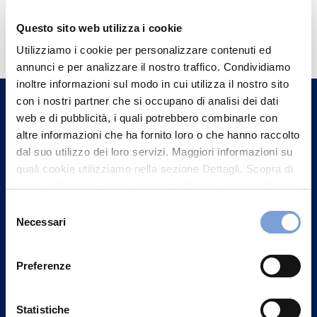
Hai bisogno di
Questo sito web utilizza i cookie
informazioni?
Utilizziamo i cookie per personalizzare contenuti ed
annunci e per analizzare il nostro traffico. Condividiamo
Trova l'Agenzia più vicina a te e parla con
inoltre informazioni sul modo in cui utilizza il nostro sito
un nostro Agente.
con i nostri partner che si occupano di analisi dei dati
web e di pubblicità, i quali potrebbero combinarle con
Contattaci
altre informazioni che ha fornito loro o che hanno raccolto
dal suo utilizzo dei loro servizi. Maggiori informazioni su
quali cookie utilizziamo nella sezione Dettagli. Scopra di
più su chi siamo, come può contattarci e come trattiamo i
dati personali nella nostra Informativa sulla privacy che
Selezione
può trovare nel footer del sito nella sezione "Informativa
Necessari
del
Privacy del sito".
consenso
Preferenze
Statistiche