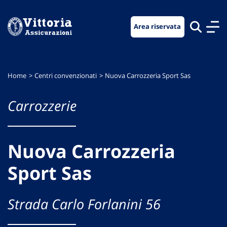
Vai
Vai
Vai
al
al
al
Area riservata
menu
contenuto
footer
di
principale
navigazione
Home
Centri convenzionati
Nuova Carrozzeria Sport Sas
Carrozzerie
Nuova Carrozzeria
Sport Sas
Strada Carlo Forlanini 56