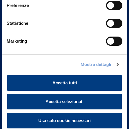
Preferenze
Statistiche
Marketing
Mostra dettagli
Vittoria Assicurazioni S.p.A.
Via Ignazio Gardella, 2
20149 Milano
Accetta tutti
Part. IVA 01329510158
FAQ
Accetta selezionati
Governance
Usa solo cookie necessari
Investor Relations