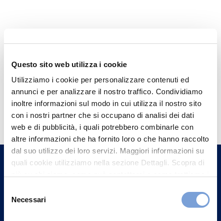
Questo sito web utilizza i cookie
Utilizziamo i cookie per personalizzare contenuti ed
annunci e per analizzare il nostro traffico. Condividiamo
Hai bisogno di
inoltre informazioni sul modo in cui utilizza il nostro sito
con i nostri partner che si occupano di analisi dei dati
informazioni?
web e di pubblicità, i quali potrebbero combinarle con
Trova l'Agenzia più vicina a te e parla con
altre informazioni che ha fornito loro o che hanno raccolto
un nostro Agente.
dal suo utilizzo dei loro servizi. Maggiori informazioni su
quali cookie utilizziamo nella sezione Dettagli. Scopra di
più su chi siamo, come può contattarci e come trattiamo i
Contattaci
dati personali nella nostra Informativa sulla privacy che
Selezione
può trovare nel footer del sito nella sezione "Informativa
Necessari
del
Privacy del sito".
consenso