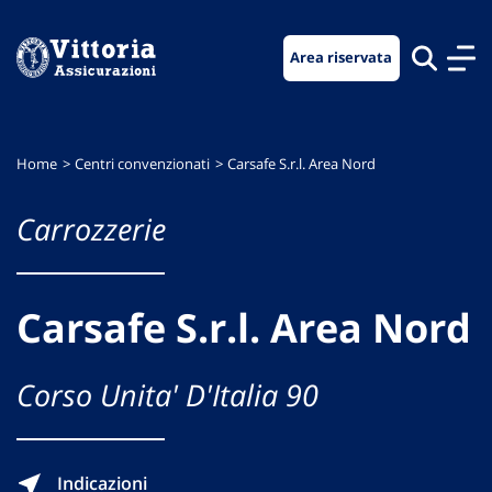
Vai
Vai
Vai
al
al
al
Area riservata
menu
contenuto
footer
di
principale
navigazione
Home
Centri convenzionati
Carsafe S.r.l. Area Nord
Carrozzerie
Carsafe S.r.l. Area Nord
Corso Unita' D'Italia 90
Indicazioni