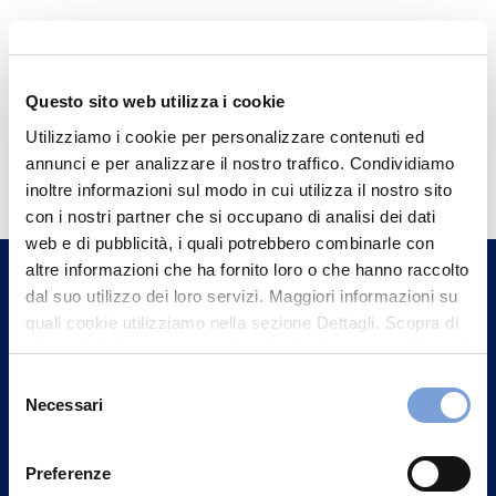
Questo sito web utilizza i cookie
Utilizziamo i cookie per personalizzare contenuti ed
Hai bisogno di
annunci e per analizzare il nostro traffico. Condividiamo
informazioni?
inoltre informazioni sul modo in cui utilizza il nostro sito
con i nostri partner che si occupano di analisi dei dati
Trova l'Agenzia più vicina a te e parla con
web e di pubblicità, i quali potrebbero combinarle con
un nostro Agente.
altre informazioni che ha fornito loro o che hanno raccolto
dal suo utilizzo dei loro servizi. Maggiori informazioni su
Contattaci
quali cookie utilizziamo nella sezione Dettagli. Scopra di
più su chi siamo, come può contattarci e come trattiamo i
dati personali nella nostra Informativa sulla privacy che
Selezione
può trovare nel footer del sito nella sezione "Informativa
Necessari
del
Privacy del sito".
consenso
Preferenze