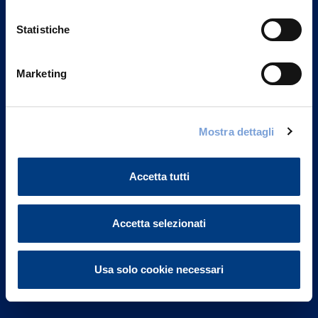
Statistiche
Marketing
Vittoria Assicurazioni S.p.A.
Via Ignazio Gardella, 2
Mostra dettagli
20149 Milano
Part. IVA 01329510158
Accetta tutti
FAQ
Governance
Accetta selezionati
Investor Relations
Usa solo cookie necessari
Altre informazioni