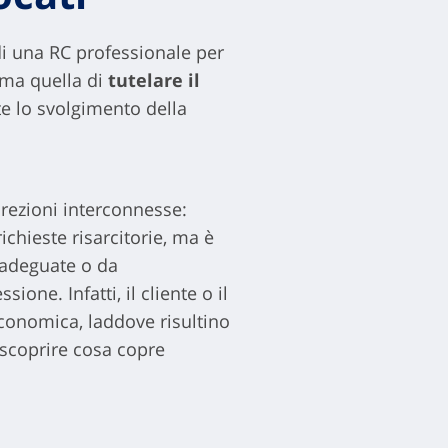
di una RC professionale per
tima quella di
tutelare il
te lo svolgimento della
irezioni interconnesse:
chieste risarcitorie, ma è
 adeguate o da
one. Infatti, il cliente o il
conomica, laddove risultino
r scoprire cosa copre