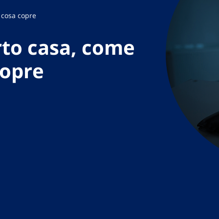
 cosa copre
rto casa, come
copre