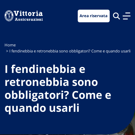
Vai
Vai
Vai
al
al
al
Area riservata
menu
contenuto
footer
di
principale
navigazione
Home
I fendinebbia e retronebbia sono obbligatori? Come e quando usarli
I fendinebbia e
retronebbia sono
obbligatori? Come e
quando usarli