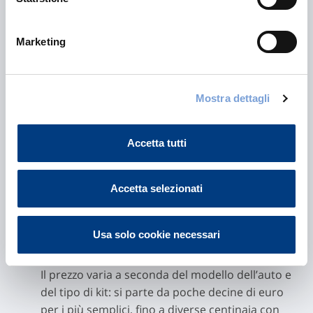
alcune delle domande più comuni poste dagli
automobilisti.
Marketing
Quando sono obbligatori i fendinebbia?
Non esiste un obbligo di legge, ma possono
essere utilizzati in caso di nebbia, neve o pioggia
intensa, mai in condizioni normali.
Mostra dettagli
Cosa usare al posto dei fendinebbia?
In assenza di fendinebbia, si utilizzano i fari
Accetta tutti
anabbaglianti, che garantiscono comunque una
buona visibilità.
Accetta selezionati
Perché alcune auto non hanno i fendinebbia?
Perché, non essendo obbligatori, i produttori
non sono tenuti a installarli di serie.
Usa solo cookie necessari
Quanto costa far montare i fendinebbia?
Il prezzo varia a seconda del modello dell’auto e
del tipo di kit: si parte da poche decine di euro
per i più semplici, fino a diverse centinaia con