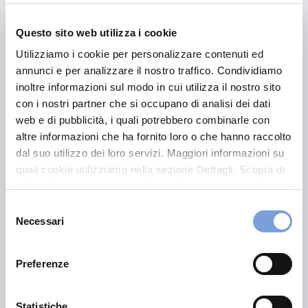
Pertanto, accendere i retronebbia senza ragione
Questo sito web utilizza i cookie
sufficiente potrebbe comportare delle
multe che
vanno dai 41 ai 168 euro
e la decurtazione di un punto
Utilizziamo i cookie per personalizzare contenuti ed
dalla patente.
annunci e per analizzare il nostro traffico. Condividiamo
inoltre informazioni sul modo in cui utilizza il nostro sito
con i nostri partner che si occupano di analisi dei dati
Per garantire una guida responsabile, è essenziale
web e di pubblicità, i quali potrebbero combinarle con
rispettare le normative riguardanti l’uso dei fari
altre informazioni che ha fornito loro o che hanno raccolto
fendinebbia e retronebbia, e accenderli perciò solo
dal suo utilizzo dei loro servizi. Maggiori informazioni su
quando necessario per migliorare la visibilità, in
quali cookie utilizziamo nella sezione Dettagli. Scopra di
condizioni meteorologiche avverse.
più su chi siamo, come può contattarci e come trattiamo i
dati personali nella nostra Informativa sulla privacy che
Selezione
può trovare nel footer del sito nella sezione "Informativa
Necessari
del
Domande frequenti sui
Privacy del sito".
consenso
fendinebbia e retronebbia
Preferenze
Per chiarire meglio l’argomento, rispondiamo ad
Statistiche