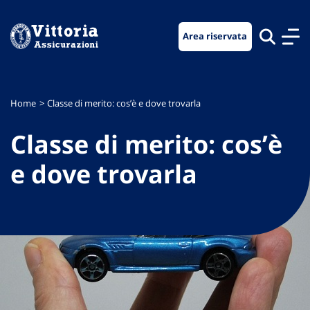
Vai
Vai
Vai
al
al
al
Area riservata
menu
contenuto
footer
di
principale
navigazione
Home
Classe di merito: cos’è e dove trovarla
Classe di merito: cos’è
e dove trovarla