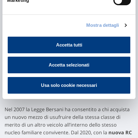
Marketing
Conoscere la tua posizione è il primo passo per
ottenere una tariffa più vantaggiosa.
Mostra dettagli
Scopri le soluzioni per l’
Assicurazione auto
di Vittoria
Assicurazioni e richiedi un preventivo personalizzato
Accetta tutti
rivolgendoti a un Agente, che saprà guidarti nella scelta
più adatta alle tue esigenze e ai vantaggi riservati ai
guidatori virtuosi.
Accetta selezionati
Cosa cambia con la Legge
Usa solo cookie necessari
Bersani e la RC Familiare?
Nel 2007 la Legge Bersani ha consentito a chi acquista
un nuovo mezzo di usufruire della stessa classe di
merito di un altro veicolo all’interno dello stesso
nucleo familiare convivente. Dal 2020, con la
nuova RC