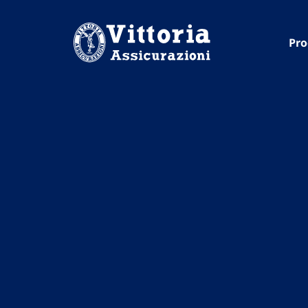
Vai
Vai
Vai
al
al
al
Pro
menu
contenuto
footer
di
principale
navigazione