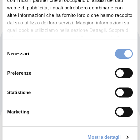
con i nostri partner che si occupano di analisi dei dati
web e di pubblicità, i quali potrebbero combinarle con
altre informazioni che ha fornito loro o che hanno raccolto
dal suo utilizzo dei loro servizi. Maggiori informazioni su
quali cookie utilizziamo nella sezione Dettagli. Scopra di
più su chi siamo, come può contattarci e come trattiamo i
Haroun Hospital
dati personali nella nostra Informativa sulla privacy che
Selezione
può trovare nel footer del sito nella sezione "Informativa
Necessari
del
Amaret Chalhoub
Privacy del sito".
consenso
North Metn (41)
Preferenze
Indicazioni
Statistiche
Marketing
Hayek Hospital
Horch Tabet, Al Amir Chehab Street
Mostra dettagli