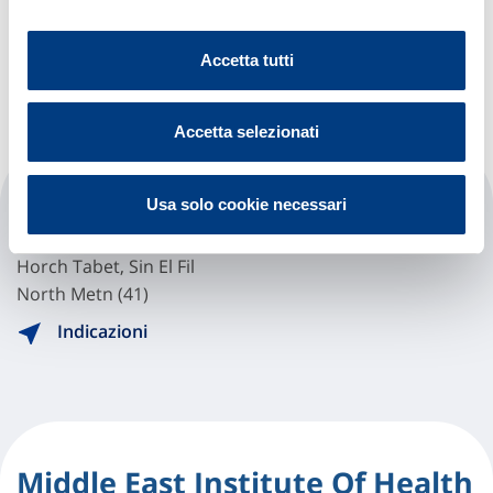
North Metn (41)
Indicazioni
Accetta tutti
Accetta selezionati
Libano Canadian Hospital
Usa solo cookie necessari
Horch Tabet, Sin El Fil
North Metn (41)
Indicazioni
Middle East Institute Of Health