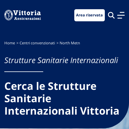
Vai
Vai
Vai
al
al
al
Area riservata
menu
contenuto
footer
di
principale
navigazione
Home
Centri convenzionati
North Metn
Strutture Sanitarie Internazionali
Cerca le Strutture
Sanitarie
Internazionali Vittoria