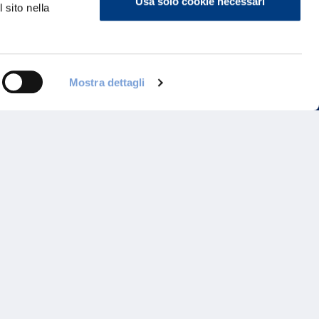
Usa solo cookie necessari
 sito nella
ontattaci
Mostra dettagli
 un Agente
Programma di Fidelizzazione
Reclami
Inadempimenti AAS