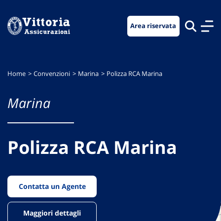
Vai
Vai
Vai
al
al
al
Area riservata
menu
contenuto
footer
di
principale
navigazione
Home
Convenzioni
Marina
Polizza RCA Marina
Marina
Polizza RCA Marina
Contatta un Agente
Maggiori dettagli