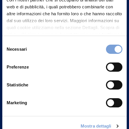
web e di pubblicità, i quali potrebbero combinarle con
altre informazioni che ha fornito loro o che hanno raccolto
dal suo utilizzo dei loro servizi. Maggiori informazioni su
quali cookie utilizziamo nella sezione Dettagli. Scopra di
più su chi siamo, come può contattarci e come trattiamo i
dati personali nella nostra Informativa sulla privacy che
Selezione
può trovare nel footer del sito nella sezione "Informativa
Necessari
del
Privacy del sito".
consenso
Vittoria Assicurazioni S.p.A.
Via Ignazio Gardella, 2
Preferenze
20149 Milano
Part. IVA 01329510158
Statistiche
FAQ
Marketing
Governance
Investor Relations
Mostra dettagli