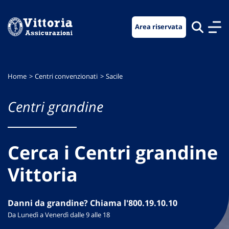
Vai
Vai
Vai
al
al
al
Area riservata
menu
contenuto
footer
di
principale
navigazione
Home
Centri convenzionati
Sacile
Centri grandine
Cerca i Centri grandine
Vittoria
Danni da grandine? Chiama l'800.19.10.10
Da Lunedì a Venerdì dalle 9 alle 18