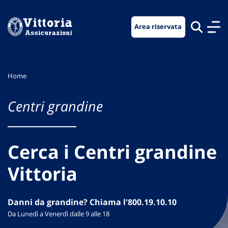
Vai
Vai
Vai
al
al
al
Area riservata
menu
contenuto
footer
di
principale
navigazione
Home
Centri grandine
Cerca i Centri grandine
Vittoria
Danni da grandine? Chiama l'800.19.10.10
Da Lunedì a Venerdì dalle 9 alle 18