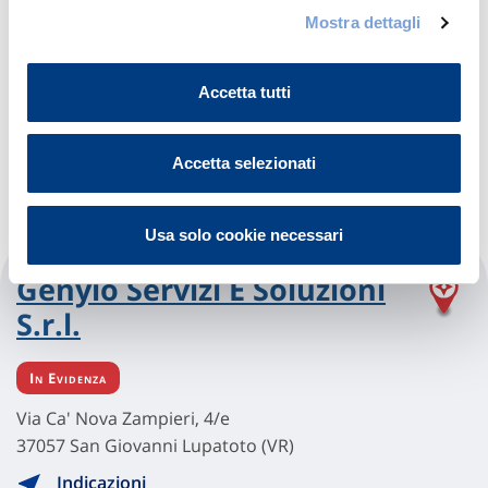
Via Veneto 9
Mostra dettagli
37060 Sona (VR)
Indicazioni
Accetta tutti
Visita il sito
Accetta selezionati
Usa solo cookie necessari
Genyio Servizi E Soluzioni
S.r.l.
In Evidenza
Via Ca' Nova Zampieri, 4/e
37057 San Giovanni Lupatoto (VR)
Indicazioni