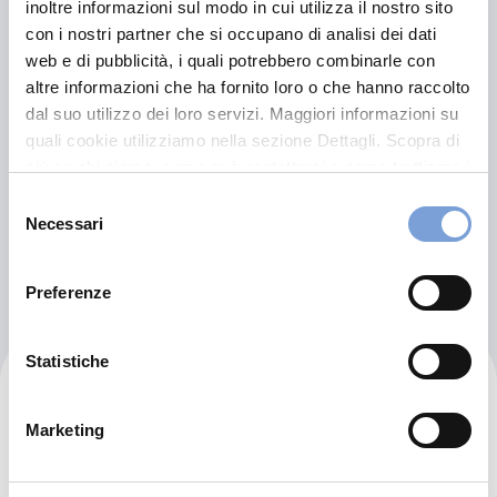
S.r.l.
inoltre informazioni sul modo in cui utilizza il nostro sito
con i nostri partner che si occupano di analisi dei dati
web e di pubblicità, i quali potrebbero combinarle con
In Evidenza
altre informazioni che ha fornito loro o che hanno raccolto
Via Carrozzieri 1
dal suo utilizzo dei loro servizi. Maggiori informazioni su
5014 Castel Viscardo (TR)
quali cookie utilizziamo nella sezione Dettagli. Scopra di
più su chi siamo, come può contattarci e come trattiamo i
Indicazioni
dati personali nella nostra Informativa sulla privacy che
Selezione
può trovare nel footer del sito nella sezione "Informativa
Necessari
del
Visita il sito
Privacy del sito".
consenso
Preferenze
Statistiche
Genyio Servizi E Soluzioni
S.r.l.
Marketing
In Evidenza