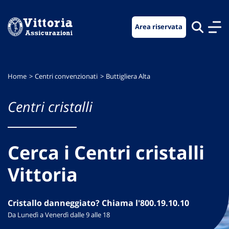
Vai
Vai
Vai
al
al
al
Area riservata
menu
contenuto
footer
di
principale
navigazione
Home
Centri convenzionati
Buttigliera Alta
Centri cristalli
Cerca i Centri cristalli
Vittoria
Cristallo danneggiato? Chiama l'800.19.10.10
Da Lunedì a Venerdì dalle 9 alle 18