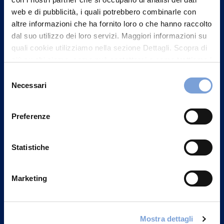
web e di pubblicità, i quali potrebbero combinarle con
altre informazioni che ha fornito loro o che hanno raccolto
dal suo utilizzo dei loro servizi. Maggiori informazioni su
quali cookie utilizziamo nella sezione Dettagli. Scopra di
più su chi siamo, come può contattarci e come trattiamo i
dati personali nella nostra Informativa sulla privacy che
Selezione
può trovare nel footer del sito nella sezione "Informativa
Necessari
del
Privacy del sito".
consenso
Vittoria Assicurazioni S.p.A.
Via Ignazio Gardella, 2
Preferenze
20149 Milano
Part. IVA 01329510158
Statistiche
FAQ
Marketing
Governance
Investor Relations
Mostra dettagli