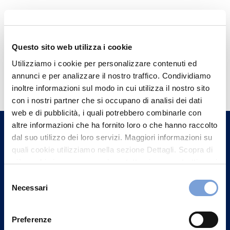
Questo sito web utilizza i cookie
Utilizziamo i cookie per personalizzare contenuti ed
Hai bisogno di
annunci e per analizzare il nostro traffico. Condividiamo
informazioni?
inoltre informazioni sul modo in cui utilizza il nostro sito
con i nostri partner che si occupano di analisi dei dati
Trova l'Agenzia più vicina a te e parla con
web e di pubblicità, i quali potrebbero combinarle con
un nostro Agente.
altre informazioni che ha fornito loro o che hanno raccolto
dal suo utilizzo dei loro servizi. Maggiori informazioni su
Contattaci
quali cookie utilizziamo nella sezione Dettagli. Scopra di
più su chi siamo, come può contattarci e come trattiamo i
dati personali nella nostra Informativa sulla privacy che
Selezione
può trovare nel footer del sito nella sezione "Informativa
Necessari
del
Privacy del sito".
consenso
Preferenze