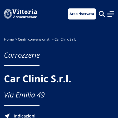
Vai
Vai
Vai
al
al
al
Area riservata
menu
contenuto
footer
di
principale
navigazione
Home
Centri convenzionati
Car Clinic S.r.l.
Carrozzerie
Car Clinic S.r.l.
Via Emilia 49
Indicazioni