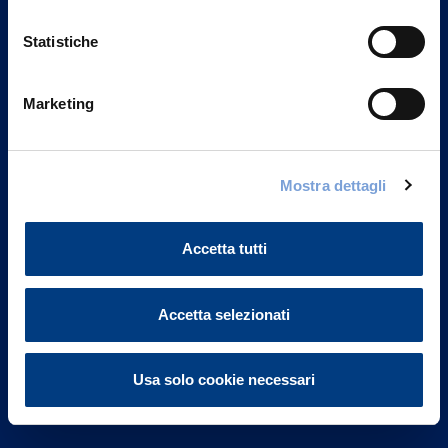
Statistiche
Marketing
Vittoria Assicurazioni S.p.A.
Via Ignazio Gardella, 2
Mostra dettagli
20149 Milano
Part. IVA 01329510158
Accetta tutti
FAQ
Governance
Accetta selezionati
Investor Relations
Usa solo cookie necessari
Altre informazioni