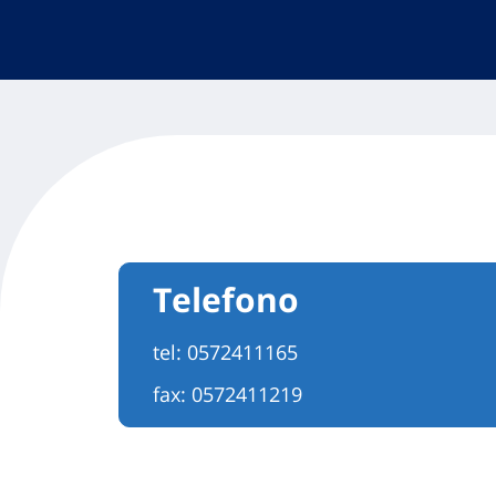
Telefono
tel:
0572411165
fax: 0572411219