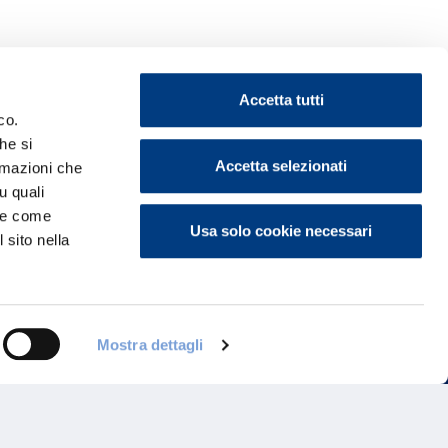
Accetta tutti
co.
he si
Accetta selezionati
ormazioni che
ontattaci
u quali
i e come
Usa solo cookie necessari
 sito nella
Mostra dettagli
Programma di Fidelizzazione