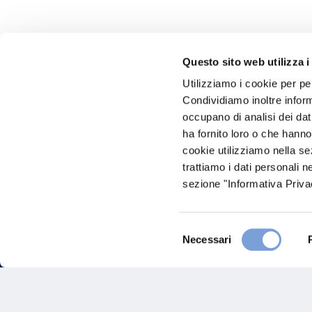
Questo sito web utilizza i
Utilizziamo i cookie per pe
Hai bi
Condividiamo inoltre informa
occupano di analisi dei dat
Trova l'A
ha fornito loro o che hanno
nostro Ag
cookie utilizziamo nella s
trattiamo i dati personali n
sezione "Informativa Privac
Selezione
Necessari
del
consenso
FAQ