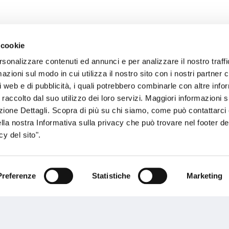
 cookie
rsonalizzare contenuti ed annunci e per analizzare il nostro traffi
sogno di informazioni?
zioni sul modo in cui utilizza il nostro sito con i nostri partner c
i web e di pubblicità, i quali potrebbero combinarle con altre inf
genzia più vicina a te e parla con un
C
 raccolto dal suo utilizzo dei loro servizi. Maggiori informazioni s
ente.
ezione Dettagli. Scopra di più su chi siamo, come può contattarc
ella nostra Informativa sulla privacy che può trovare nel footer del
y del sito".
Preferenze
Statistiche
Marketing
Performances