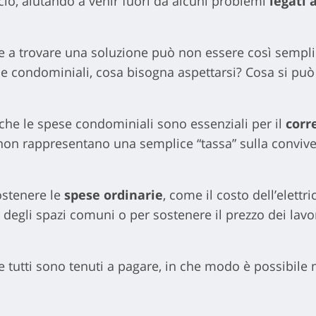
cio, aiutando a venir fuori da alcuni problemi
legati a
ire a trovare una soluzione può non essere così sempl
 condominiali, cosa bisogna aspettarsi? Cosa si può 
, che le spese condominiali sono essenziali per il
corr
non rappresentano una semplice “tassa” sulla conviv
stenere le
spese ordinarie
, come il costo dell’elettri
ia degli spazi comuni o per sostenere il prezzo dei lav
 tutti sono tenuti a pagare, in che modo è possibile m