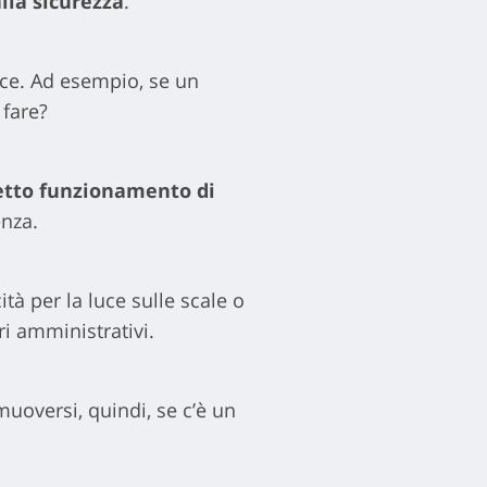
lla sicurezza
.
ice. Ad esempio, se un
fare?
etto funzionamento di
enza.
cità per la luce sulle scale o
ori amministrativi.
uoversi, quindi, se c’è un