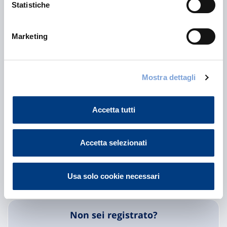
Accesso immediato a professionisti qualificati
Statistiche
Servizi digitali semplici e trasparenti
Soluzioni pensate per le esigenze reali di persone e
Marketing
aziende
Mostra dettagli
Accetta tutti
Sei già registrato all'E-MARKET o hai già
polizze con Vittoria?
Accetta selezionati
Accedi a MyVittoria
Usa solo cookie necessari
Non sei registrato?