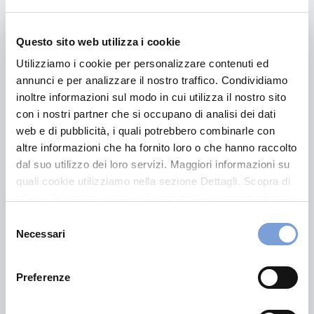
Entro 24 ore
: prima consulenza orientativa
Entro 4 giorni lavorativi
: parere scritto
Questo sito web utilizza i cookie
Su richiesta
: assistenza personalizzata
Utilizziamo i cookie per personalizzare contenuti ed
annunci e per analizzare il nostro traffico. Condividiamo
Strumenti innovativi
inoltre informazioni sul modo in cui utilizza il nostro sito
Tecnologie avanzate per proteggere i tuoi dati e
con i nostri partner che si occupano di analisi dei dati
prevenire rischi legali:
web e di pubblicità, i quali potrebbero combinarle con
altre informazioni che ha fornito loro o che hanno raccolto
Cyber Check
: verifica se i tuoi dati sono presenti
dal suo utilizzo dei loro servizi. Maggiori informazioni su
nel Dark Web
quali cookie utilizziamo nella sezione Dettagli. Scopra di
Personal Risk Check
: analizza la tua situazione
più su chi siamo, come può contattarci e come trattiamo i
dati personali nella nostra Informativa sulla privacy che
legale e segnala eventuali rischi, grazie
Selezione
può trovare nel footer del sito nella sezione "Informativa
all’intelligenza artificiale
Necessari
del
Privacy del sito".
consenso
Perché scegliere Easy Legal
Preferenze