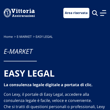
Vai
Vai
Vai
al
al
al
Area riservata
menu
contenuto
footer
di
principale
navigazione
Home
E-MARKET
EASY LEGAL
E-MARKET
EASY LEGAL
La consulenza legale digitale a portata di clic.
Con Lexy, il portale di Easy Legal, accedere alla
consulenza legale è facile, veloce e conveniente.
Che si tratti di questioni personali o professionali, Lexy