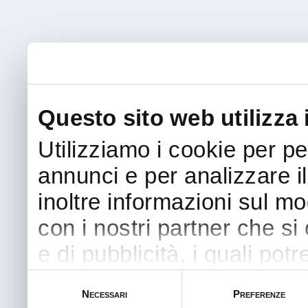
Questo sito web utilizza 
Utilizziamo i cookie per p
annunci e per analizzare il
inoltre informazioni sul mod
con i nostri partner che si
e di pubblicità, i quali po
informazioni che ha fornit
Selezione
Necessari
Preferenze
del
suo utilizzo dei loro servi