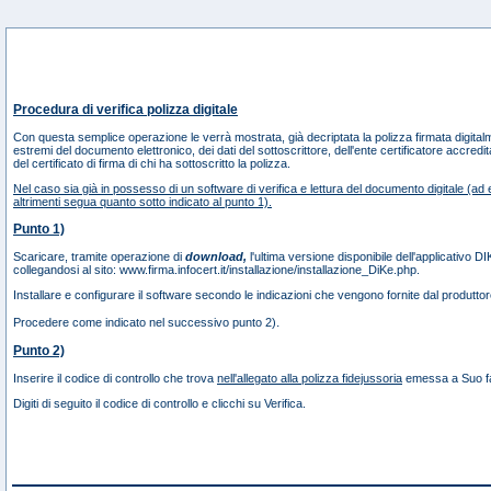
Procedura di verifica polizza digitale
Con questa semplice operazione le verrà mostrata, già decriptata la polizza firmata digital
estremi del documento elettronico, dei dati del sottoscrittore, dell'ente certificatore accredi
del certificato di firma di chi ha sottoscritto la polizza.
Nel caso sia già in possesso di un software di verifica e lettura del documento digitale (ad 
altrimenti segua quanto sotto indicato al punto 1).
Punto 1)
Scaricare, tramite operazione di
download,
l'ultima versione disponibile dell'applicativo DI
collegandosi al sito:
www.firma.infocert.it/installazione/installazione_DiKe.php
.
Installare e configurare il software secondo le indicazioni che vengono fornite dal produttor
.
Procedere come indicato nel successivo punto 2)
Punto 2)
Inserire il codice di controllo che trova
nell'allegato alla polizza fidejussoria
emessa a Suo fav
Digiti di seguito il codice di controllo e clicchi su Verifica.