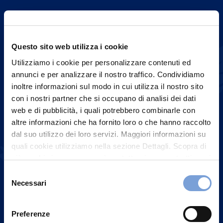
Questo sito web utilizza i cookie
Utilizziamo i cookie per personalizzare contenuti ed
annunci e per analizzare il nostro traffico. Condividiamo
inoltre informazioni sul modo in cui utilizza il nostro sito
con i nostri partner che si occupano di analisi dei dati
web e di pubblicità, i quali potrebbero combinarle con
altre informazioni che ha fornito loro o che hanno raccolto
dal suo utilizzo dei loro servizi. Maggiori informazioni su
quali cookie utilizziamo nella sezione Dettagli. Scopra di
più su chi siamo, come può contattarci e come trattiamo i
dati personali nella nostra Informativa sulla privacy che
Selezione
può trovare nel footer del sito nella sezione "Informativa
Necessari
del
Privacy del sito".
consenso
Preferenze